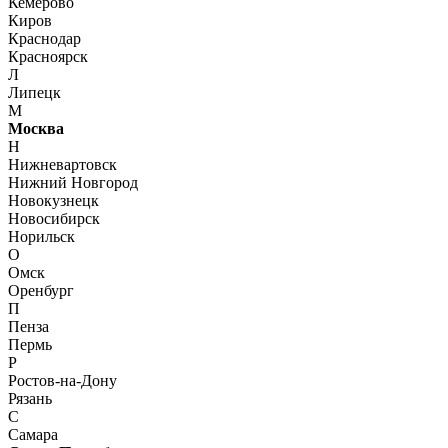
Кемерово
Киров
Краснодар
Красноярск
Л
Липецк
М
Москва
Н
Нижневартовск
Нижний Новгород
Новокузнецк
Новосибирск
Норильск
О
Омск
Оренбург
П
Пенза
Пермь
Р
Ростов-на-Дону
Рязань
С
Самара