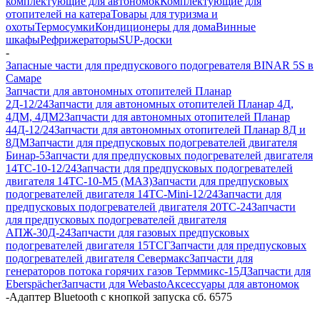
комплектующие для автономок
Комплектующие для
отопителей на катера
Товары для туризма и
охоты
Термосумки
Кондиционеры для дома
Винные
шкафы
Рефрижераторы
SUP-доски
-
Запасные части для предпускового подогревателя BINAR 5S в
Самаре
Запчасти для автономных отопителей Планар
2Д-12/24
Запчасти для автономных отопителей Планар 4Д,
4ДМ, 4ДМ2
Запчасти для автономных отопителей Планар
44Д-12/24
Запчасти для автономных отопителей Планар 8Д и
8ДМ
Запчасти для предпусковых подогревателей двигателя
Бинар-5
Запчасти для предпусковых подогревателей двигателя
14ТС-10-12/24
Запчасти для предпусковых подогревателей
двигателя 14ТС-10-М5 (МАЗ)
Запчасти для предпусковых
подогревателей двигателя 14ТС-Mini-12/24
Запчасти для
предпусковых подогревателей двигателя 20ТС-24
Запчасти
для предпусковых подогревателей двигателя
АПЖ-30Д-24
Запчасти для газовых предпусковых
подогревателей двигателя 15ТСГ
Запчасти для предпусковых
подогревателей двигателя Севермакс
Запчасти для
генераторов потока горячих газов Терммикс-15Д
Запчасти для
Eberspächer
Запчасти для Webasto
Аксессуары для автономок
-
Адаптер Bluetooth с кнопкой запуска сб. 6575