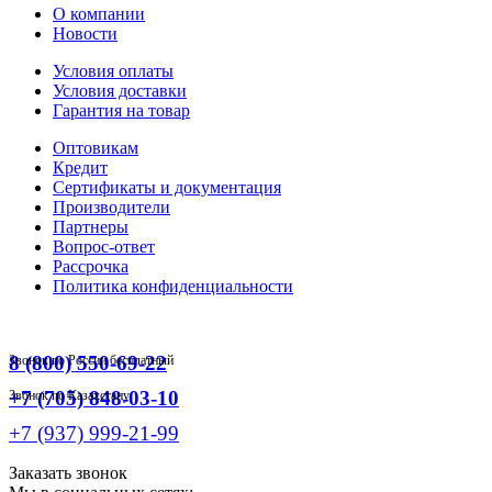
О компании
Новости
Условия оплаты
Условия доставки
Гарантия на товар
Оптовикам
Кредит
Сертификаты и документация
Производители
Партнеры
Вопрос-ответ
Рассрочка
Политика конфиденциальности
8 (800) 550-69-22
Звонок по России бесплатный
+7 (705) 848-03-10
Звонок по Казахстану
+7 (937) 999-21-99
Заказать звонок