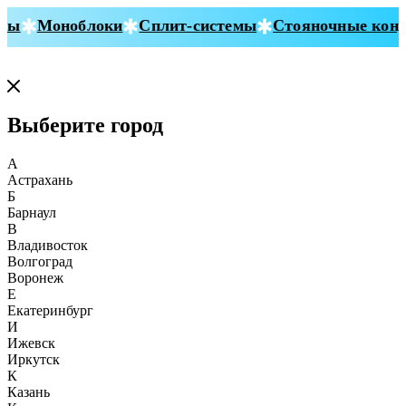
ы
Моноблоки
Сплит-системы
Стояночные конди
Выберите город
А
Астрахань
Б
Барнаул
В
Владивосток
Волгоград
Воронеж
Е
Екатеринбург
И
Ижевск
Иркутск
К
Казань