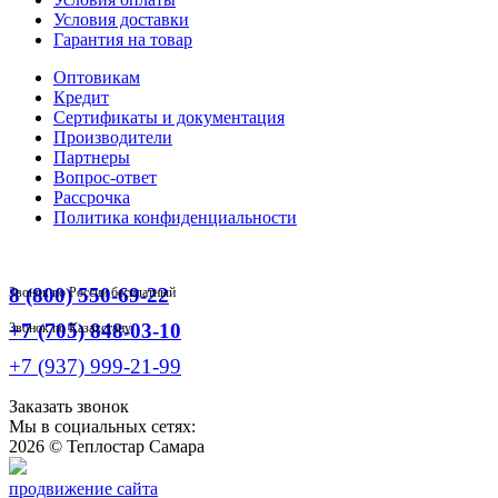
Условия доставки
Гарантия на товар
Оптовикам
Кредит
Сертификаты и документация
Производители
Партнеры
Вопрос-ответ
Рассрочка
Политика конфиденциальности
8 (800) 550-69-22
Звонок по России бесплатный
+7 (705) 848-03-10
Звонок по Казахстану
+7 (937) 999-21-99
Заказать звонок
Мы в социальных сетях:
2026 ©
Теплостар Самара
продвижение сайта