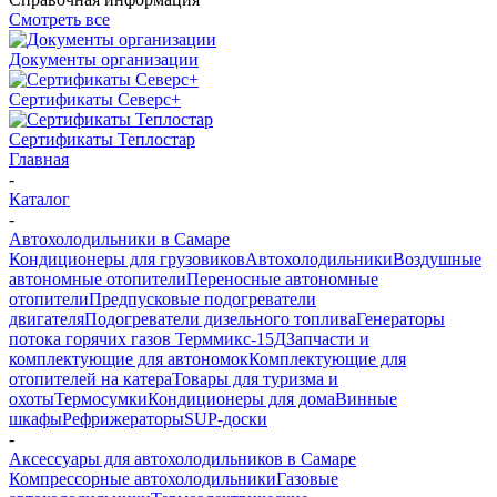
Смотреть все
Документы организации
Сертификаты Северс+
Сертификаты Теплостар
Главная
-
Каталог
-
Автохолодильники в Самаре
Кондиционеры для грузовиков
Автохолодильники
Воздушные
автономные отопители
Переносные автономные
отопители
Предпусковые подогреватели
двигателя
Подогреватели дизельного топлива
Генераторы
потока горячих газов Терммикс-15Д
Запчасти и
комплектующие для автономок
Комплектующие для
отопителей на катера
Товары для туризма и
охоты
Термосумки
Кондиционеры для дома
Винные
шкафы
Рефрижераторы
SUP-доски
-
Аксессуары для автохолодильников в Самаре
Компрессорные автохолодильники
Газовые