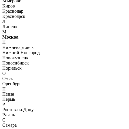
Кемерово
Киров
Краснодар
Красноярск
Л
Липецк
М
Москва
Н
Нижневартовск
Нижний Новгород
Новокузнецк
Новосибирск
Норильск
О
Омск
Оренбург
П
Пенза
Пермь
Р
Ростов-на-Дону
Рязань
С
Самара