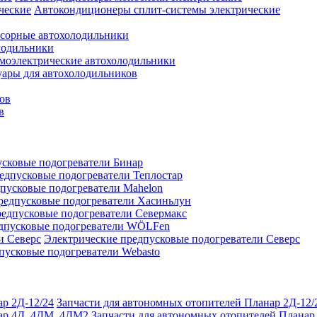
Автокондиционеры сплит-системы электрические
сорные автохолодильники
лодильники
моэлектрические автохолодильники
уары для автохолодильников
ов
в
сковые подогреватели Бинар
едпусковые подогреватели Теплостар
пусковые подогреватели Mahelon
редпусковые подогреватели Хасиньлун
едпусковые подогреватели Севермакс
дпусковые подогреватели WÖLFen
Электрические предпусковые подогреватели Северс
пусковые подогреватели Webasto
Запчасти для автономных отопителей Планар 2Д-12/
Запчасти для автономных отопителей Плана