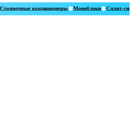
тояночные кондиционеры
Моноблоки
Сплит-сист