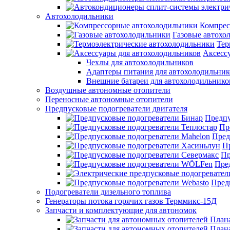
Автохолодильники
Компрес
Газовые автохо
Тер
Аксесс
Чехлы для автохолодильников
Адаптеры питания для автохолодильник
Внешние батареи для автохолодильнико
Воздушные автономные отопители
Переносные автономные отопители
Предпусковые подогреватели двигателя
Предпу
Пр
Пред
П
Пр
Пре
Пред
Подогреватели дизельного топлива
Генераторы потока горячих газов Терммикс-15Д
Запчасти и комплектующие для автономок