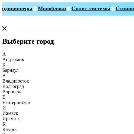
ндиционеры
Моноблоки
Сплит-системы
Стояноч
Выберите город
А
Астрахань
Б
Барнаул
В
Владивосток
Волгоград
Воронеж
Е
Екатеринбург
И
Ижевск
Иркутск
К
Казань