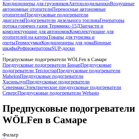
Кондиционеры для грузовиков
Автохолодильники
Воздушные
автономные отопители
Переносные автономные
отопители
Предпусковые подогреватели
двигателя
Подогреватели дизельного топлива
Генераторы
потока горячих газов Терммикс-15Д
Запчасти и
комплектующие для автономок
Комплектующие для
отопителей на катера
Товары для туризма и
охоты
Термосумки
Кондиционеры для дома
Винные
шкафы
Рефрижераторы
SUP-доски
-
Предпусковые подогреватели WÖLFen в Самаре
Предпусковые подогреватели Бинар
Предпусковые
подогреватели Теплостар
Предпусковые подогреватели
Mahelon
Предпусковые подогреватели
Хасиньлун
Предпусковые подогреватели
Севермакс
Электрические предпусковые подогреватели
Северс
Предпусковые подогреватели Webasto
Предпусковые подогреватели
WÖLFen в Самаре
Фильтр