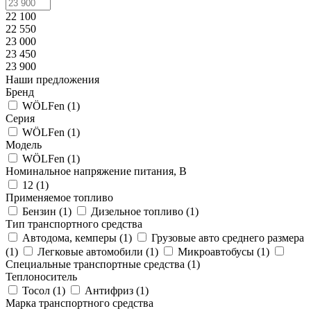
22 100
22 550
23 000
23 450
23 900
Наши предложения
Бренд
WÖLFen (
1
)
Серия
WÖLFen (
1
)
Модель
WÖLFen (
1
)
Номинальное напряжение питания, В
12 (
1
)
Применяемое топливо
Бензин (
1
)
Дизельное топливо (
1
)
Тип транспортного средства
Автодома, кемперы (
1
)
Грузовые авто среднего размера
(
1
)
Легковые автомобили (
1
)
Микроавтобусы (
1
)
Специальные транспортные средства (
1
)
Теплоноситель
Тосол (
1
)
Антифриз (
1
)
Марка транспортного средства