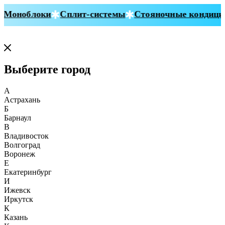
Моноблоки
Сплит-системы
Стояночные кондицио
Выберите город
А
Астрахань
Б
Барнаул
В
Владивосток
Волгоград
Воронеж
Е
Екатеринбург
И
Ижевск
Иркутск
К
Казань