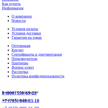
Как купить
Информация
О компании
Новости
Условия оплаты
Условия доставки
Гарантия на товар
Оптовикам
Кредит
Сертификаты и документация
Производители
Партнеры
Вопрос-ответ
Рассрочка
Политика конфиденциальности
8 (800) 550-69-22
Звонок по России бесплатный
+7 (705) 848-03-10
Звонок по Казахстану