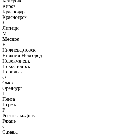
Кемерово
Киров
Краснодар
Красноярск
Л
Липецк
М
Москва
Н
Нижневартовск
Нижний Новгород
Новокузнецк
Новосибирск
Норильск
О
Омск
Оренбург
П
Пенза
Пермь
Р
Ростов-на-Дону
Рязань
С
Самара