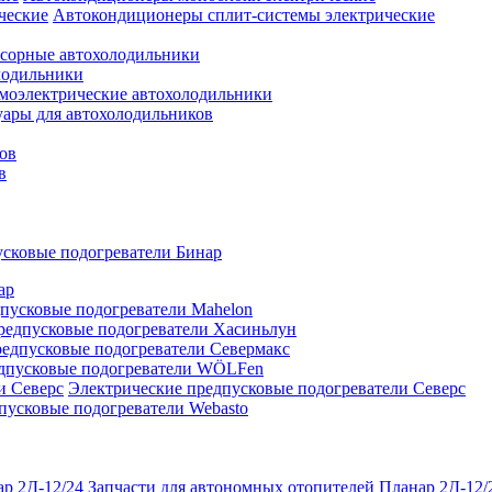
Автокондиционеры сплит-системы электрические
сорные автохолодильники
лодильники
моэлектрические автохолодильники
уары для автохолодильников
ов
в
сковые подогреватели Бинар
ар
пусковые подогреватели Mahelon
редпусковые подогреватели Хасиньлун
едпусковые подогреватели Севермакс
дпусковые подогреватели WÖLFen
Электрические предпусковые подогреватели Северс
пусковые подогреватели Webasto
Запчасти для автономных отопителей Планар 2Д-12/