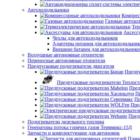
Автохолодильники
Компрес
Газовые автохо
Тер
Аксесс
Чехлы для автохолодильников
Адаптеры питания для автохолодильник
Внешние батареи для автохолодильнико
Воздушные автономные отопители
Переносные автономные отопители
Предпусковые подогреватели двигателя
Предпу
Предпусковые подогреватели Теплост
Пред
П
Пр
Пре
Пред
Подогреватели дизельного топлива
Генераторы потока горячих газов Терммикс-15Д
Запчасти и комплектующие для автономок