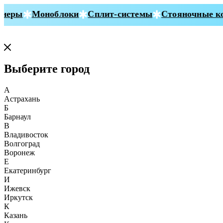
неры
Моноблоки
Сплит-системы
Стояночные ко
Выберите город
А
Астрахань
Б
Барнаул
В
Владивосток
Волгоград
Воронеж
Е
Екатеринбург
И
Ижевск
Иркутск
К
Казань