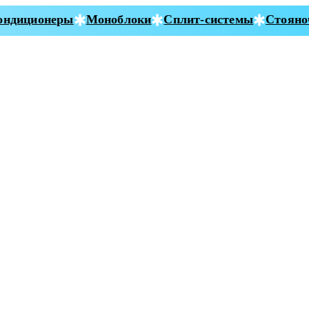
ндиционеры
Моноблоки
Сплит-системы
Стояноч