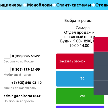
диционеры
Моноблоки
Сплит-системы
Стоян
Выбрать регион:
Самара
Отдел продаж и
сервисный центр
Будни: 9:00‑18:00, Сб:
10:00‑14:00
8 (800) 550-69-22
Заказать звонок
Бесплатно по России
8 (937) 999-21-99
Мобильный номер
TG
+7 (705) 848-03-10
Звонок по Казахстану
admin@teplostar163.ru
WA
По любым вопросам