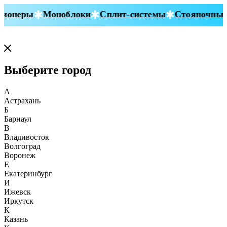
ионеры
Моноблоки
Сплит-системы
Стояночные 
Выберите город
А
Астрахань
Б
Барнаул
В
Владивосток
Волгоград
Воронеж
Е
Екатеринбург
И
Ижевск
Иркутск
К
Казань