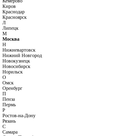
Кемерово
Киров
Краснодар
Красноярск
Л
Липецк
М
Москва
Н
Нижневартовск
Нижний Новгород
Новокузнецк
Новосибирск
Норильск
О
Омск
Оренбург
П
Пенза
Пермь
Р
Ростов-на-Дону
Рязань
С
Самара