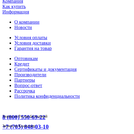
Компания
Как купить
Информация
О компании
Новости
Условия оплаты
Условия доставки
Гарантия на товар
Оптовикам
Кредит
Сертификаты и документация
Производители
Партнеры
Вопрос-ответ
Рассрочка
Политика конфиденциальности
8 (800) 550-69-22
Звонок по России бесплатный
+7 (705) 848-03-10
Звонок по Казахстану