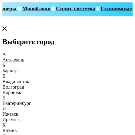
онеры
Моноблоки
Сплит-системы
Стояночные к
Выберите город
А
Астрахань
Б
Барнаул
В
Владивосток
Волгоград
Воронеж
Е
Екатеринбург
И
Ижевск
Иркутск
К
Казань