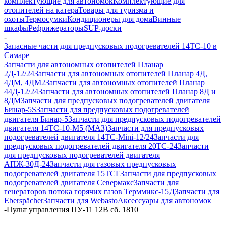
комплектующие для автономок
Комплектующие для
отопителей на катера
Товары для туризма и
охоты
Термосумки
Кондиционеры для дома
Винные
шкафы
Рефрижераторы
SUP-доски
-
Запасные части для предпусковых подогревателей 14ТС-10 в
Самаре
Запчасти для автономных отопителей Планар
2Д-12/24
Запчасти для автономных отопителей Планар 4Д,
4ДМ, 4ДМ2
Запчасти для автономных отопителей Планар
44Д-12/24
Запчасти для автономных отопителей Планар 8Д и
8ДМ
Запчасти для предпусковых подогревателей двигателя
Бинар-5S
Запчасти для предпусковых подогревателей
двигателя Бинар-5
Запчасти для предпусковых подогревателей
двигателя 14ТС-10-М5 (МАЗ)
Запчасти для предпусковых
подогревателей двигателя 14ТС-Mini-12/24
Запчасти для
предпусковых подогревателей двигателя 20ТС-24
Запчасти
для предпусковых подогревателей двигателя
АПЖ-30Д-24
Запчасти для газовых предпусковых
подогревателей двигателя 15ТСГ
Запчасти для предпусковых
подогревателей двигателя Севермакс
Запчасти для
генераторов потока горячих газов Терммикс-15Д
Запчасти для
Eberspächer
Запчасти для Webasto
Аксессуары для автономок
-
Пульт управления ПУ-11 12В сб. 1810