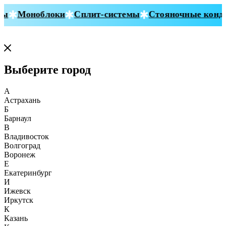
ы
Моноблоки
Сплит-системы
Стояночные конди
Выберите город
А
Астрахань
Б
Барнаул
В
Владивосток
Волгоград
Воронеж
Е
Екатеринбург
И
Ижевск
Иркутск
К
Казань